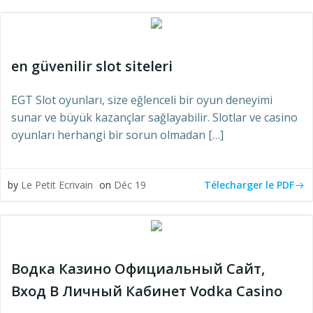
en güvenilir slot siteleri
EGT Slot oyunları, size eğlenceli bir oyun deneyimi
sunar ve büyük kazançlar sağlayabilir. Slotlar ve casino
oyunları herhangi bir sorun olmadan […]
Télecharger le PDF
by
Le Petit Ecrivain
on
Déc 19
Водка Казино Официальный Сайт,
Вход В Личный Кабинет Vodka Casino