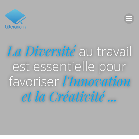
Aller
au
contenu
La Diversité
au travail
est essentielle pour
favoriser
l'Innovation
et la Créativité ...